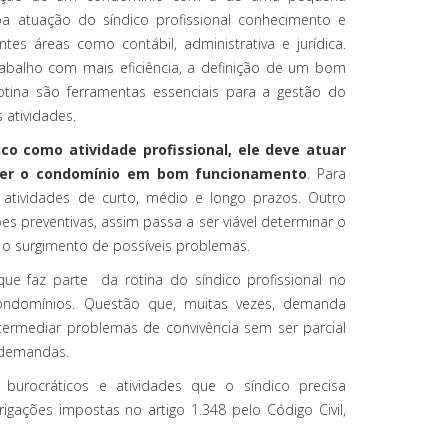
a atuação do síndico profissional conhecimento e
ntes áreas como contábil, administrativa e jurídica.
rabalho com mais eficiência, a definição de um bom
tina são ferramentas essenciais para a gestão do
 atividades.
co como atividade profissional, ele deve atuar
ter o condomínio em bom funcionamento
. Para
e atividades de curto, médio e longo prazos. Outro
es preventivas, assim passa a ser viável determinar o
r o surgimento de possíveis problemas.
que faz parte da rotina do síndico profissional no
ondomínios. Questão que, muitas vezes, demanda
termediar problemas de convivência sem ser parcial
 demandas.
s burocráticos e atividades que o síndico precisa
gações impostas no artigo 1.348 pelo Código Civil,