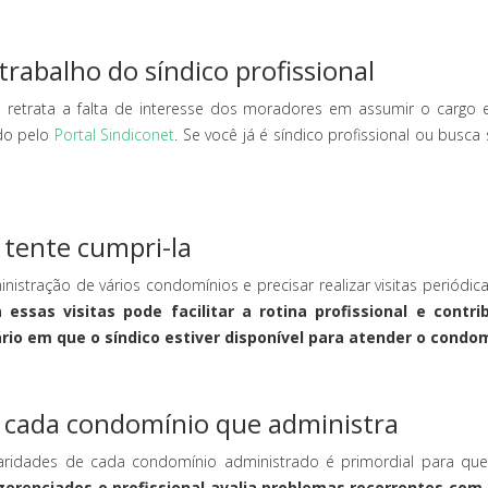
trabalho do síndico profissional
s
retrata a falta de interesse dos moradores em assumir o cargo e
ado pelo
Portal Sindiconet
. Se você já é síndico profissional ou busca 
 tente cumpri-la
ministração de vários condomínios e precisar realizar visitas perió
a essas visitas pode facilitar a rotina profissional e con
io em que o síndico estiver disponível para atender o condo
e cada condomínio que administra
cularidades de cada condomínio administrado é primordial para que
erenciados o profissional avalia problemas recorrentes com 