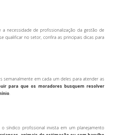
 a necessidade de profissionalização da gestão de
se qualificar no setor, confira as principais dicas para
dicas semanalmente em cada um deles para atender as
tribuir para que os moradores busquem resolver
mínio
.
 o síndico profissional invista em um planejamento
crianças, animais de estimação ou com barulho